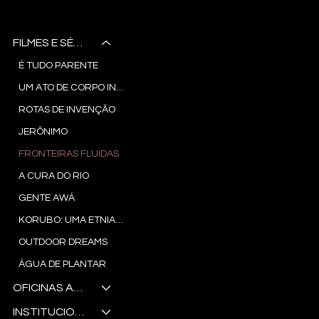
Noctua
Studio Audiovisual
FILMES E SÉRIES
É TUDO PARENTE
UM ATO DE CORPO INTEIRO
ROTAS DE INVENÇÃO
JERÔNIMO
FRONTEIRAS FLUIDAS
A CURA DO RIO
GENTE AWÁ
KORUBO: UMA ETNIA ENTRE FRONTEIRAS
OUTDOOR DREAMS
ÁGUA DE PLANTAR
OFICINAS AUDIOS VISUAIS
INSTITUCIONAIS E COMERCIAIS