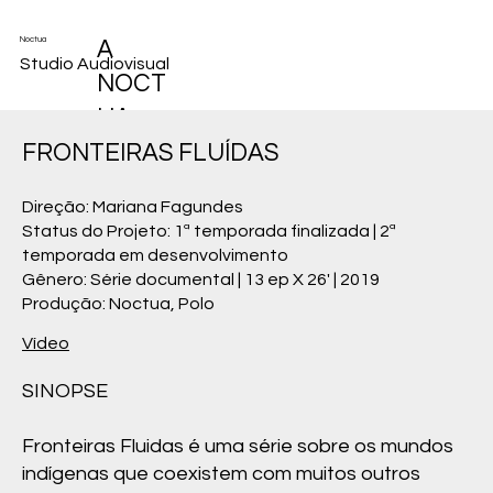
Noctua
A
Studio Audiovisual
NOCT
UA
TEM
FRONTEIRAS FLUÍDAS
SENSI
Direção: Mariana Fagundes
BILIDA
Status do Projeto: 1ª temporada finalizada | 2ª
DE E
temporada em desenvolvimento
Gênero: Série documental | 13 ep X 26' | 2019
HABILI
Produção: Noctua, Polo
DADE
Vídeo
PARA
TRAB
SINOPSE
ALHA
Fronteiras Fluidas é uma série sobre os mundos
R EM
indígenas que coexistem com muitos outros