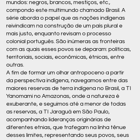
CENÁ
mundos: negros, brancos, mestiços, etc.,
RIOS
compondo este multimundo chamado Brasil. A
série aborda o papel que as nações indígenas
DESAF
reivindicam na construção de um país plural e
IADOR
mais justo, enquanto revisam o processo
ES.
colonial português. São inúmeras as fronteiras
com as quais esses povos se deparam: políticas,
territoriais, sociais, econômicas, étnicas, entre
outras.
A fim de formar um olhar antropoceno a partir
da perspectiva indígena, navegamos entre das
maiores reservas de terra indígena no Brasil, a TI
Yanomami no Amazonas, onde a natureza é
exuberante, e seguimos até a menor de todas
as reservas, a TI Jaraguá em São Paulo,
acompanhando lideranças originárias de
diferentes etnias, que trafegam na linha tênue
desses limites, representando seus povos, seus