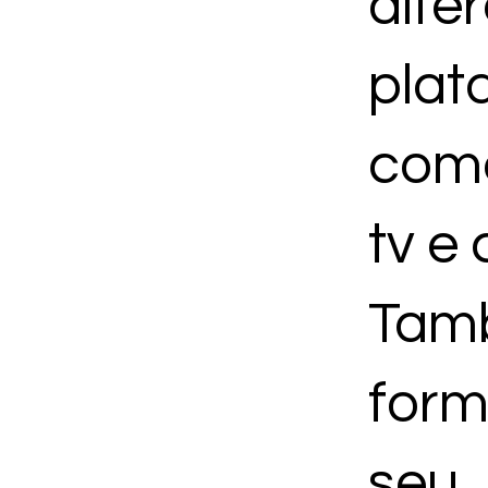
dife
plat
com
tv e
Tam
for
seu