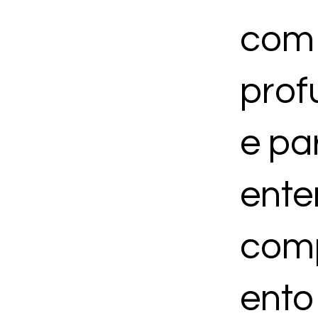
com
TRAB
prof
LHAR
e pa
EM
ente
com
CENÁ
ento