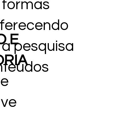
 formas
 oferecendo
O E
 a pesquisa
RIA
nteúdos
 e
lve