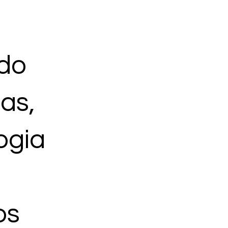
do
as,
ogia
os