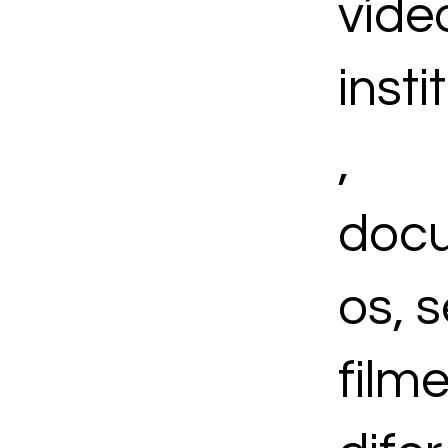
víde
insti
,
docu
os, s
film