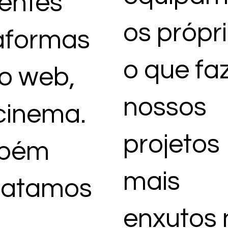
rentes
os própri
aformas
o que fa
o web,
nossos
 cinema.
projetos
bém
mais
matamos
enxutos 