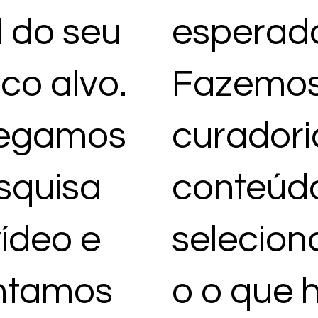
l do seu
esperad
F
ico alvo.
Fazemos
regamos
curadori
R
squisa
conteúd
ídeo e
selecion
ntamos
o o que 