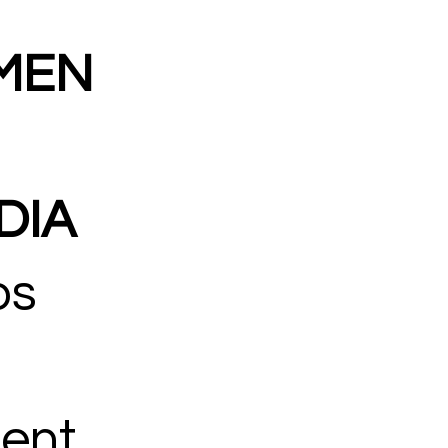
MEN
DIA
os
ent