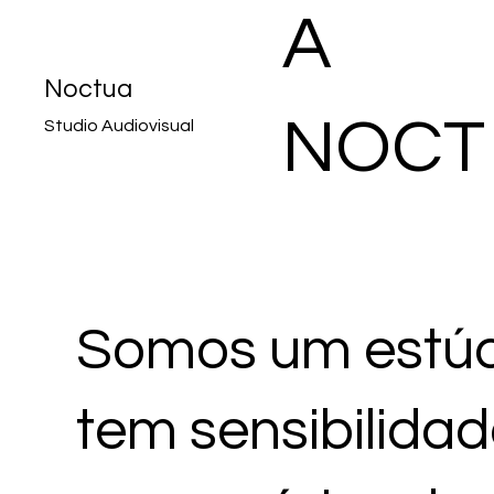
A
Noctua
NOCT
Studio Audiovisual
UA
TEM
Somos um estúd
tem sensibilidad
SENSI