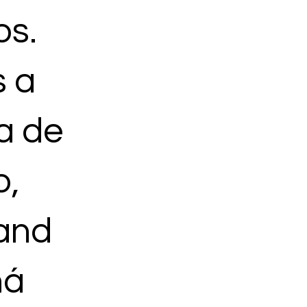
os.
 a
a de
o,
and
há