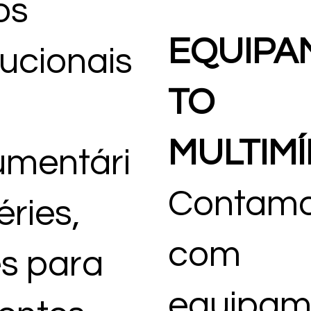
os
EQUIPA
tucionais
TO
MULTIMÍ
mentári
Contam
éries,
com
es para
equipam