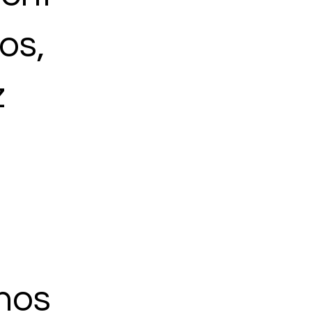
os,
z
nos