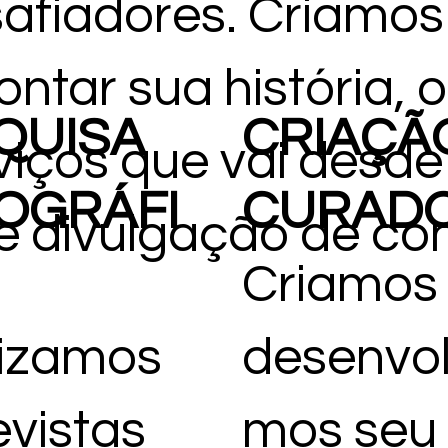
afiadores. Criamos
A
ontar sua história,
QUISA
CRIAÇÃ
viços que vai desde
OGRÁFI
CURADO
e divulgação de co
I
Criamos
izamos
desenvo
evistas
mos seu