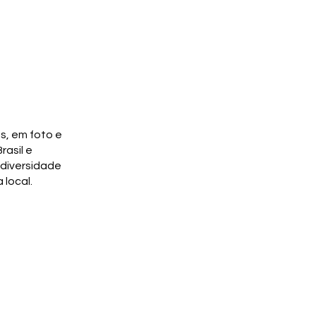
, em foto e
rasil e
 diversidade
 local.