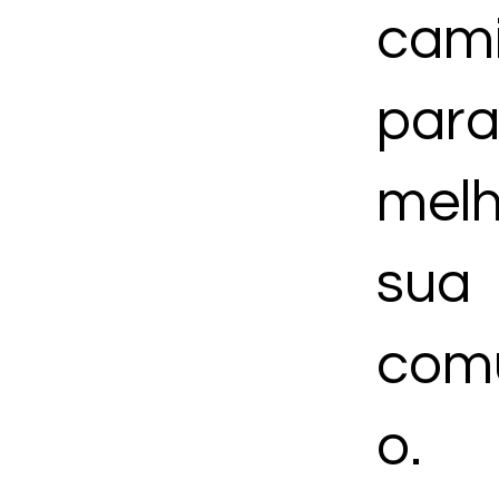
cam
para
melh
sua
com
o.