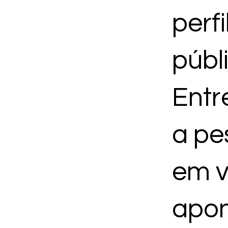
RIOS
perfi
DESA
públ
Ent
IADO
a pe
ES.
em v
apo