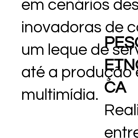
em cenários des
BILID
inovadoras de c
PES
DE E
um leque de ser
ETN
até a produção 
HABIL
CA
multimídia.
DADE
Real
PARA
entr