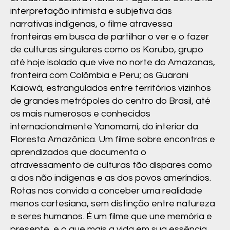
CENÁ
interpretação intimista e subjetiva das
RIOS
narrativas indígenas, o filme atravessa
DESAF
fronteiras em busca de partilhar o ver e o fazer
IADOR
de culturas singulares como os Korubo, grupo
até hoje isolado que vive no norte do Amazonas,
ES.
fronteira com Colômbia e Peru; os Guarani
Kaiowá, estrangulados entre territórios vizinhos
de grandes metrópoles do centro do Brasil, até
os mais numerosos e conhecidos
internacionalmente Yanomami, do interior da
Floresta Amazônica. Um filme sobre encontros e
aprendizados que documenta o
atravessamento de culturas tão díspares como
a dos não indígenas e as dos povos ameríndios.
Rotas nos convida a conceber uma realidade
menos cartesiana, sem distinção entre natureza
e seres humanos. É um filme que une memória e
presente, e o que mais a vida em sua essência