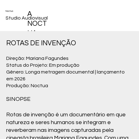
Noctua
A
Studio Audiovisual
NOCT
UA
TEM
ROTAS DE INVENÇÃO
SENSI
Direção: Mariana Fagundes
BILIDA
Status do Projeto: Em produção
DE E
Gênero: Longa metragem documental | lançamento
em 2026
HABILI
Produção: Noctua
DADE
SINOPSE
PARA
TRAB
Rotas de invenção é um documentário em que
ALHA
natureza e seres humanos se integram e
R EM
reverberam nas imagens capturadas pela
cineasta brasileira Mariana Fagundes. Com uma