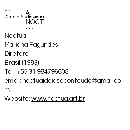
Noctua
A
Studio Audiovisual
NOCT
UA
Noctua
TEM
Mariana Fagundes
SENSI
Diretora
BILIDA
Brasil (1983)
DE E
Tel : +55 31 984796608
HABILI
email: noctuaideiaseconteudo@gmail.co
DADE
m
PARA
Website:
www.noctua.art.br
TRAB
ALHA
R EM