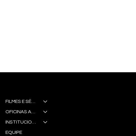
Noctua
Studio Audiovisual
FILMES E SÉRIES
OFICINAS AUDIOS VISUAIS
INSTITUCIONAIS E COMERCIAIS
EQUIPE